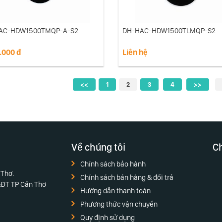
AC-HDW1500TMQP-A-S2
DH-HAC-HDW1500TLMQP-S2
.000 đ
Liên hệ
<<
1
2
3
4
>>
Về chúng tôi
Ch
Chính sách bảo hành
 Thơ.
Chính sách bán hàng & đổi trả
&ĐT TP Cần Thơ
Hướng dẫn thanh toán
Phương thức vận chuyển
Quy định sử dụng