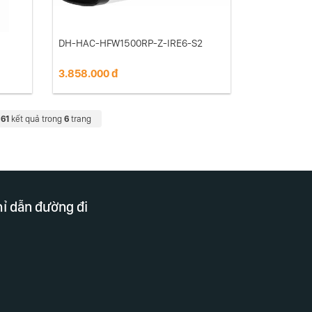
DH-HAC-HFW1500RP-Z-IRE6-S2
3.858.000 đ
61
kết quả trong
6
trang
ỉ dẫn đường đi