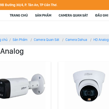
9B Đường 30/4, P. Tân An, TP Cần Thơ.
TRANG CHỦ
SẢN PHẨM
CAMERA QUAN SÁT
ĐẦU GHI
g chủ
Sản Phẩm
Camera Quan Sát
Camera Dahua
HD Analog
 Analog